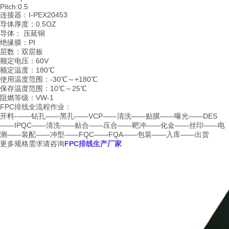
Pitch:0.5
连接器：I-PEX20453
导体厚度：0.5OZ
导体： 压延铜
绝缘膜：PI
层数：双层板
额定电压：60V
额定温度：180℃
使用温度范围：-30℃～+180℃
保存温度范围：10℃～25℃
阻燃等级：VW-1
FPC排线全流程作业：
开料-——钻孔——黑孔——VCP——清洗——贴膜——曝光——DES
——IPQC——清洗——贴合——压合——靶冲——化金——丝印——电
测——装配——冲型——FQC——FQA——包装——入库——出货
更多规格需求请咨询
FPC
排线生产厂家