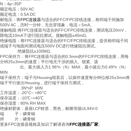
N：4p~35P
额定电压：50V AC
额定电流：0.5A DC
耐电压：将
FPC连接器
与适合的FFC/FPC排线连接，相邻端子间施加
500V AC，历时一分钟，无击穿现象，电流＜5mA。
接触电阻:将FPC连接器与适合的FFC/FPC排线连接，测试电压20mV，
限电流10mA下进行阻抗测试。接触电阻≤40mΩ。
绝缘电阻：将FPC连接器与适合的FFC/FPC排线连接，提供相邻端子间
或端子与地面间测试电压500V DC进行绝缘阻抗测试。
绝缘阻抗≥100MΩ。
FPC保持力：将FPC连接器与适合的0.3mm的FFC/FPC排线连接，用每
分钟25±3mm的速度；平行地无干涉的插入、锁紧、拔
出。
最大插入力1.96*n（N）MAX，最小拔出力0.49*n（N）
MIN.
，
端子保持力：端子与Housing组装后，以操作速度每分钟位移25±3mm将
端子平行拔出Housing，进行端子保持力测试，
3N*nP MIN
工作温度：-20°C~ +80°C
保存温度：-10℃~+40℃
保存湿度：80% RH MAX
绝缘材胶体：基座LCP材质，黑色，耐燃等级UL94V-0
端 子：磷青铜
焊 片：磷青铜
更多FPC连接器规格及知识了解请咨询
FPC连接器厂家
。